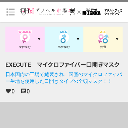
会
員
ロ
グ
女性向け
男性向け
共通
イ
ン
EXECUTE マイクロファイバー口開きマスク
日本国内の工場で縫製され、国産のマイクロファイバ
会
ー生地を使用した口開きタイプの全頭マスク！！
員
登
0
0
favorite
chat
録
（無
料）
初