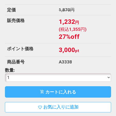
u
定価
1,870円
ホ
販売価格
1,232
円
ー
(税込1,355円)
ム
27%off
電
ポイント価格
3,000
pt
話
0120-
商品番号
A3338
452-
数量:
038
カートに入れる
add_shopping_cart
お気に入りに追加
favorite_border