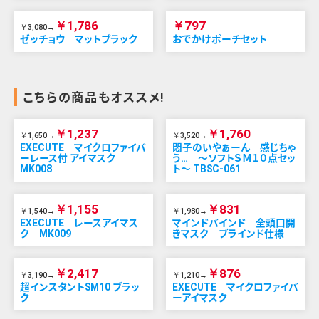
￥1,786
￥797
￥3,080→
ゼッチョウ マットブラック
おでかけポーチセット
こちらの商品もオススメ!
￥1,237
￥1,760
￥1,650→
￥3,520→
EXECUTE マイクロファイバ
悶子のいやぁーん 感じちゃ
ーレース付 アイマスク
う… ～ソフトＳＭ１０点セッ
MK008
ト～ TBSC-061
￥1,155
￥831
￥1,540→
￥1,980→
EXECUTE レースアイマス
マインドバインド 全頭口開
ク MK009
きマスク ブラインド仕様
￥2,417
￥876
￥3,190→
￥1,210→
超インスタントSM10 ブラッ
EXECUTE マイクロファイバ
ク
ーアイマスク