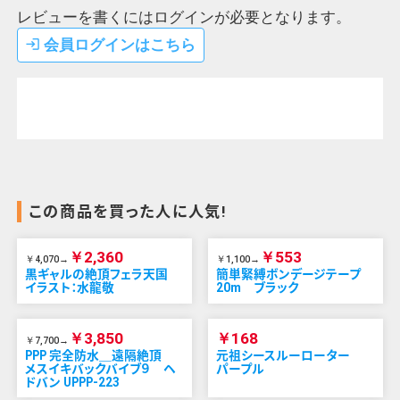
レビューを書くにはログインが必要となります。
会員ログインはこちら
login
この商品を買った人に人気!
￥2,360
￥553
￥4,070→
￥1,100→
黒ギャルの絶頂フェラ天国
簡単緊縛ボンデージテープ
イラスト：水龍敬
20m ブラック
￥3,850
￥168
￥7,700→
PPP 完全防水＿遠隔絶頂
元祖シースルーローター
メスイキバックバイブ９ ヘ
パープル
ドバン UPPP-223