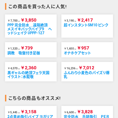
この商品を買った人に人気!
￥3,850
￥2,417
￥7,700→
￥3,190→
PPP 完全防水＿遠隔絶頂
超インスタントSM10 ピンク
メスイキバックバイブ９ ヘ
ッドシェイク UPPP-127
￥739
￥957
￥1,320→
￥1,650→
調教 吸盤付き足枷
オナホケアセット
￥2,360
￥7,012
￥4,070→
￥16,236→
黒ギャルの絶頂フェラ天国
ふんわり小麦色のパイズリ爆
イラスト：水龍敬
乳
こちらの商品もオススメ!
￥3,158
￥3,828
￥5,445→
￥6,600→
2点責め吸引バイブ ヨガリア
完全防水＿舌舐吸引 ＰＥＲ