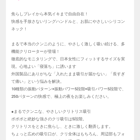
焦らしプレイから本気イキまで自由自在！
快感を手放さないリングハンドルと、お肌にやさしいシリコン
ネック！
まるで本当のクンニのように、やさしく激しく吸い続ける、多
機能クリローターが登場！
徹底的なモニタリングで、日本女性にフィットするサイズを実
現。心地よい「寝落ち」に誘います
外国製品にありがちな「入れたまま吸引が届かない」「長すぎ
て痛い」という悩みを解決。
10種類の振動パターン×振動パワー5段階×吸引パワー5段階で、
250パターンの快感で、極上の夜をお楽しみください。
●まるでクンニな、やさしいクリトリス吸引
ポポポと絶妙な強さのクリ吸引は5段階。
クリトリスをときに焦らし、ときに激しく翻弄します。
ちょっと広めの吸引口が、クリ全体はもちろん、周辺部もフォ