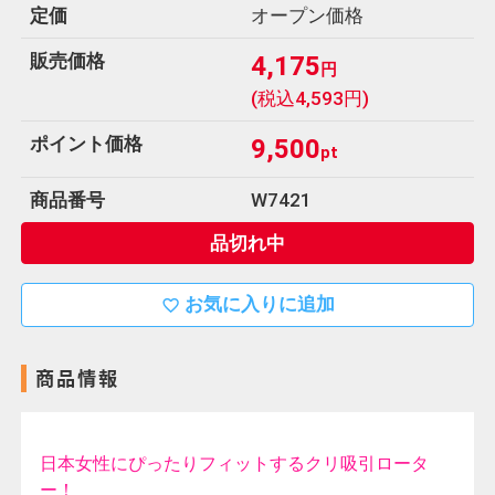
定価
オープン価格
u
販売価格
4,175
円
ホ
(税込4,593円)
ー
ム
ポイント価格
9,500
pt
電
商品番号
W7421
話
品切れ中
0120-
452-
お気に入りに追加
038
favorite_border
商品情報
日本女性にぴったりフィットするクリ吸引ロータ
ー！