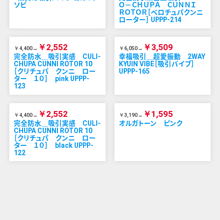
ソビ
Ｏ－ＣＨＵＰＡ ＣＵＮＮＩ
ＲＯＴＯＲ［ペロチュパクンニ
ローター］ UPPP-214
￥2,552
￥3,509
￥4,400→
￥6,050→
完全防水＿吸引実感 CULI-
幸福吸引＿超愛振動 2WAY
CHUPA CUNNI ROTOR 10
KYUIN VIBE［吸引バイブ］
［クリチュパ クンニ ロー
UPPP-165
ター １０］ pink UPPP-
123
￥2,552
￥1,595
￥4,400→
￥3,190→
完全防水＿吸引実感 CULI-
オルガトーン ピンク
CHUPA CUNNI ROTOR 10
［クリチュパ クンニ ロー
ター １０］ black UPPP-
122