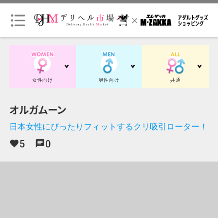
会
員
ロ
グ
女性向け
男性向け
共通
イ
ン
オルガムーン
日本女性にぴったりフィットするクリ吸引ローター！
会
員
5
0
favorite
chat
登
録
（無
料）
初