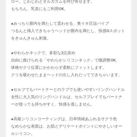
ロー。じわじわとオルガズムを呼び寄せます。
もちろん、乳首にもご利用OK。
●みっちり膣内を満たして震わせる、奥イキ圧迫バイブ
つるんと挿入できちゃうヘッドが膣内を満たし、快感Gスポット
をきゅんきゅん刺激。
●やわらかネックで、多彩な2点攻め
自由に曲げられる「やわらかシリコンネック」で微調整OK。
体格やクリ位置にかかわらず柔軟にフィットします。
クリを吸わせたままヘッドの出し入れだってできちゃいます。
●セルフでもパートナーとのラブでも使いやすいリングハンドル
女性に大人気のリングハンドルは、セルフプレイでもパートナ
ーが使っても持ちやすく、快感を逃しません。
●高級シリコンコーティングは、日本情緒あふれるサクラ色
なめらかな表面は、お肌とデリケートポイントにやさしいオー
ルシリコン。