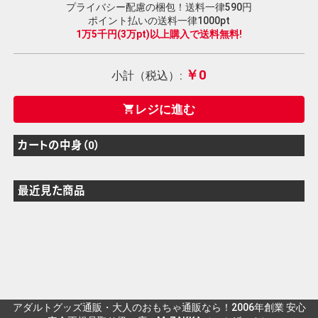
プライバシー配慮の梱包！送料一律590円
ポイント払いの送料一律1000pt
1万5千円(3万pt)以上購入で送料無料!
￥0
小計（税込）:
レジに進む
shopping_cart
カートの中身（0）
最近見た商品
アダルトグッズ通販・大人のおもちゃ通販なら！2006年創業 安心