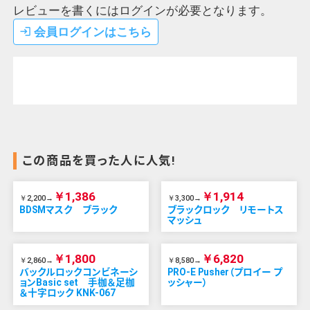
レビューを書くにはログインが必要となります。
会員ログインはこちら
login
この商品を買った人に人気!
￥1,386
￥1,914
￥2,200→
￥3,300→
BDSMマスク ブラック
ブラックロック リモートス
マッシュ
￥1,800
￥6,820
￥2,860→
￥8,580→
バックルロックコンビネーシ
PRO-E Pusher（プロイー プ
ョンBasic set 手枷＆足枷
ッシャー）
＆十字ロック KNK-067