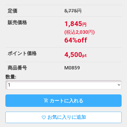
u
定価
5,775円
ホ
販売価格
1,845
円
ー
(税込2,030円)
ム
64%off
電
ポイント価格
4,500
pt
話
0120-
商品番号
M0859
452-
数量:
038
カートに入れる
add_shopping_cart
お気に入りに追加
favorite_border