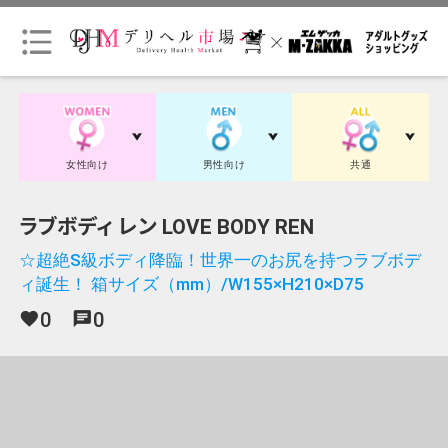
会
員
ロ
グ
女性向け
男性向け
共通
イ
ン
ラブボディ レン LOVE BODY REN
☆超絶S級ボディ降臨！世界一のお尻を持つラブボデ
会
ィ誕生！ 箱サイズ（mm）/W155×H210×D75
員
登
0
0
favorite
chat
録
（無
料）
初