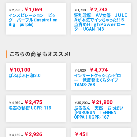
￥1,069
￥2,743
￥2,750→
￥4,730→
インスピレーション ビッ
狂乱淫靡 ＡＶ女優 ＪＵＬＩ
グ パープル（Inspiration
Ａが本気でイッちゃった！！５
Big purple)
点責めＨｉｇｈＰｏｗｅｒロー
ター UGAN-143
こちらの商品もオススメ!
￥10,100
￥4,774
￥6,820→
ぱふぱふ日和3.0
インサートクッションピロ
ー 低反発まくらタイプ
TAMS-768
￥2,475
￥21,900
￥4,950→
￥35,200→
名器の秘密 UGPR-119
ぷるるん 天然 おっぱい
［PURURUN TENNEN
OPPAI］ UGPR-167
￥2,926
￥451
￥4,180→