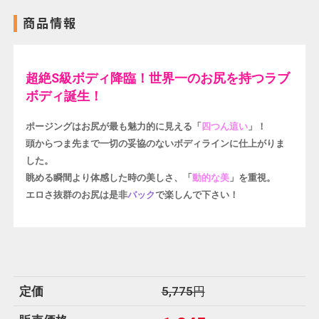
商品情報
超絶S級ボディ降臨！世界一のお尻を持つラブ
ボディ誕生！
ポージングはお尻が最も魅力的に見える「
四つん這い
」！
頭からつま先まで一切の妥協のないボディラインに仕上がりま
した。
眺める瞬間より体感した時の美しさ、「
動的な美
」を重視。
エロさ抜群のお尻は是非
バック
で楽しんで下さい！
定価
5,775円