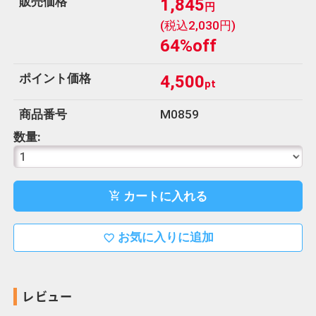
販売価格
1,845
円
(税込2,030円)
64%off
ポイント価格
4,500
pt
商品番号
M0859
数量:
カートに入れる
add_shopping_cart
お気に入りに追加
favorite_border
レビュー