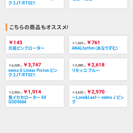
ク 2JT-RT021
こちらの商品もオススメ!
￥143
￥761
￥1,650→
元祖ピンクローター
ANALhythm（あなりずむ）
￥3,747
￥2,618
￥6,028→
￥3,080→
nemo G Linear Piston ピン
リモッコ ブルー
ク 2JT-RT021
￥1,914
￥2,970
￥2,904→
￥4,620→
鬼イカセローター 6V
～Love&Leaf～ nemo J ピン
GODS664
ク