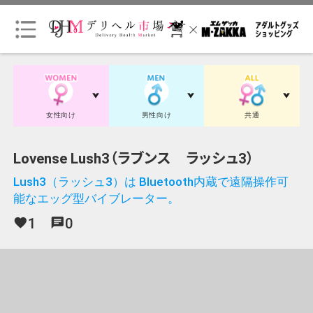
会
員
ロ
グ
女性向け
男性向け
共通
イ
ン
Lovense Lush3（ラブンス ラッシュ3）
Lush3（ラッシュ3）は Bluetooth内蔵で遠隔操作可
会
能なエッグ型バイブレーター。
員
登
1
0
favorite
chat
録
（無
料）
初