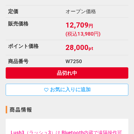
u
定価
オープン価格
ホ
販売価格
12,709
円
ー
(税込13,980円)
ム
ポイント価格
28,000
pt
電
話
商品番号
W7250
0120-
品切れ中
452-
038
お気に入りに追加
favorite_border
商品情報
Lush3（ラッシュ3）は Bluetooth内蔵で遠隔操作可