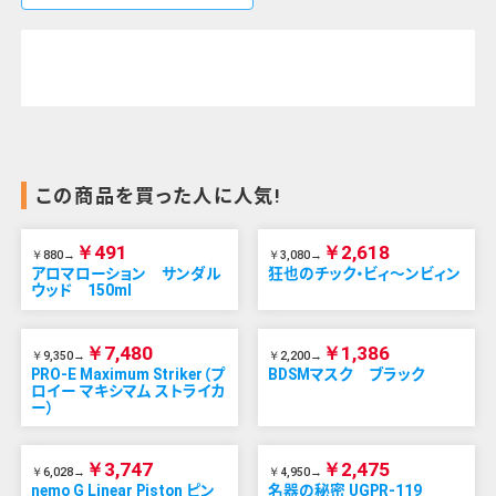
この商品を買った人に人気!
￥491
￥2,618
￥880→
￥3,080→
アロマローション サンダル
狂也のチック・ビィ～ンビィン
ウッド 150ml
￥7,480
￥1,386
￥9,350→
￥2,200→
PRO-E Maximum Striker（プ
BDSMマスク ブラック
ロイー マキシマム ストライカ
ー）
￥3,747
￥2,475
￥6,028→
￥4,950→
nemo G Linear Piston ピン
名器の秘密 UGPR-119