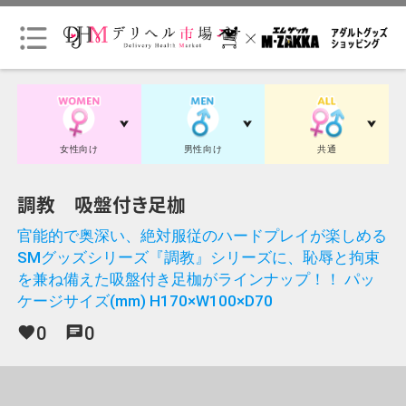
会
員
ロ
グ
女性向け
男性向け
共通
イ
ン
調教 吸盤付き足枷
官能的で奥深い、絶対服従のハードプレイが楽しめる
会
SMグッズシリーズ『調教』シリーズに、恥辱と拘束
員
を兼ね備えた吸盤付き足枷がラインナップ！！ パッ
登
ケージサイズ(mm) H170×W100×D70
録
（無
0
0
favorite
chat
料）
初