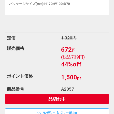
パッケージサイズ(mm) H170×W100×D70
定価
1,320円
販売価格
672
円
(税込739円)
44%off
ポイント価格
1,500
pt
商品番号
A2857
品切れ中
お気に入りに追加
favorite_border