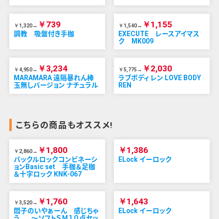
￥739
￥1,155
￥1,320→
￥1,540→
調教 吸盤付き手枷
EXECUTE レースアイマス
ク MK009
￥3,234
￥2,030
￥4,950→
￥5,775→
MARAMARA 遠隔暴れん棒
ラブボディ レン LOVE BODY
玉無しバージョン ナチュラル
REN
こちらの商品もオススメ!
￥1,800
￥1,386
￥2,860→
バックルロックコンビネーシ
ELock イーロック
ョンBasic set 手枷＆足枷
＆十字ロック KNK-067
￥1,760
￥1,643
￥3,520→
悶子のいやぁーん 感じちゃ
ELock イーロック
う… ～ソフトＳＭ１０点セッ