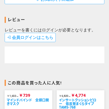
レビュー
レビューを書くにはログインが必要となります。
会員ログインはこちら
login
この商品を買った人に人気!
￥739
￥4,774
￥1,650→
￥6,820→
マインドバインド 全頭口開
インサートクッションピロ
きマスク
ー 低反発まくらタイプ
TAMS-768