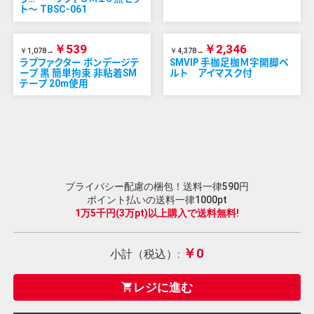
ト～ TBSC-061
￥539
￥2,346
￥1,078→
￥4,378→
ラブファクター ボンデージテ
SMVIP 手枷足枷Ｍ字開脚ベ
ープ 黒 簡単拘束 非粘着SM
ルト アイマスク付
テープ 20m使用
プライバシー配慮の梱包！送料一律590円
ポイント払いの送料一律1000pt
1万5千円(3万pt)以上購入で送料無料!
￥0
小計（税込）:
レジに進む
shopping_cart