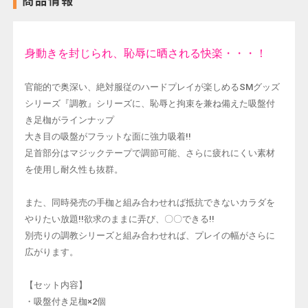
商品情報
身動きを封じられ、恥辱に晒される快楽・・・！
官能的で奥深い、絶対服従のハードプレイが楽しめるSMグッズ
シリーズ『調教』シリーズに、恥辱と拘束を兼ね備えた吸盤付
き足枷がラインナップ
大き目の吸盤がフラットな面に強力吸着!!
足首部分はマジックテープで調節可能、さらに疲れにくい素材
を使用し耐久性も抜群。
また、同時発売の手枷と組み合わせれば抵抗できないカラダを
やりたい放題!!欲求のままに弄び、〇〇できる!!
別売りの調教シリーズと組み合わせれば、プレイの幅がさらに
広がります。
【セット内容】
・吸盤付き足枷×2個