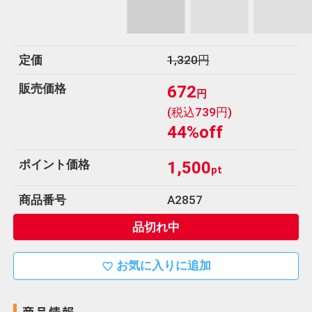
u
ホ
定価
1,320円
ー
ム
販売価格
672
円
(税込739円)
電
44%off
話
0120-
ポイント価格
1,500
pt
452-
038
商品番号
A2857
品切れ中
お気に入りに追加
favorite_border